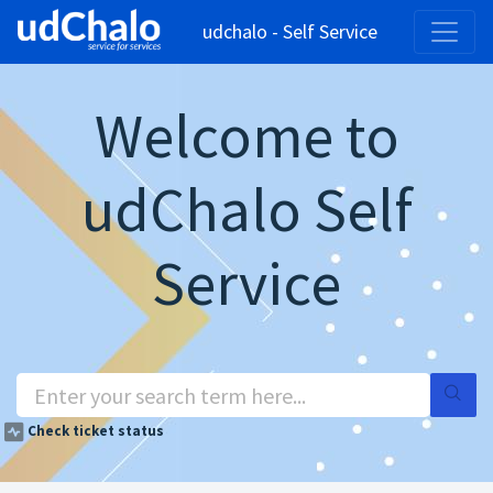
udchalo - Self Service
Welcome to
udChalo Self
Service
Check ticket status