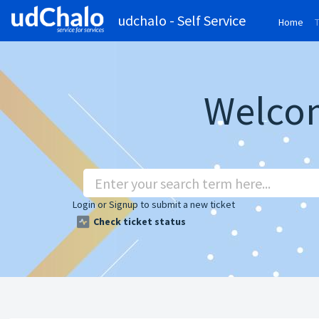
udchalo - Self Service
Home
(cu
Welcom
Login
or
Signup
to submit a new ticket
Check ticket status