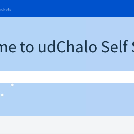
rrent)
Tickets
e to udChalo Self 