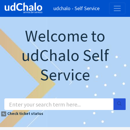
udchalo - Self Service
Welcome to
udChalo Self
Service
Check ticket status